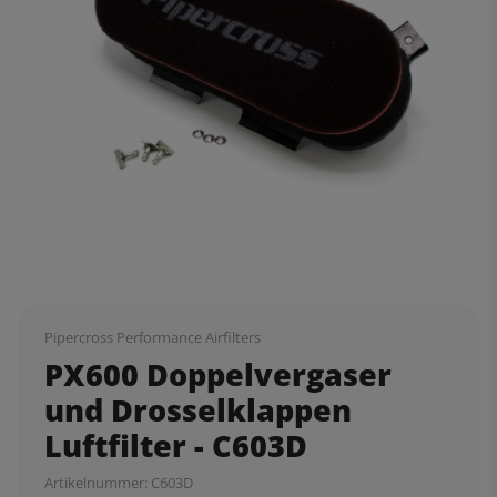
Pipercross Performance Airfilters
PX600 Doppelvergaser
und Drosselklappen
Luftfilter - C603D
Artikelnummer:
C603D