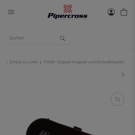
Zurück zur Liste
PX600 - Doppel-Vergaser und Drosselklappen