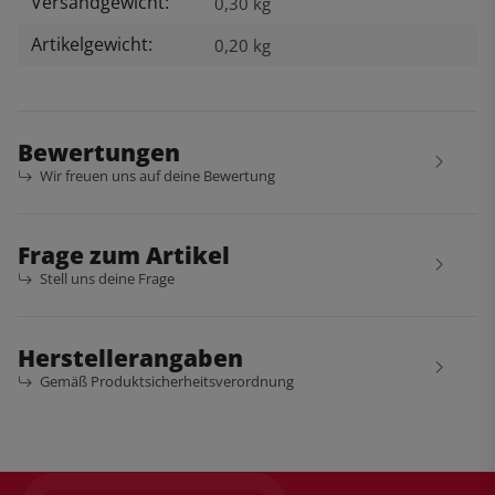
Versandgewicht:
Produkteigenschaft
Wert
0,30 kg
Artikelgewicht:
0,20
kg
Bewertungen
Wir freuen uns auf deine Bewertung
Frage zum Artikel
Stell uns deine Frage
Herstellerangaben
Gemäß Produktsicherheitsverordnung