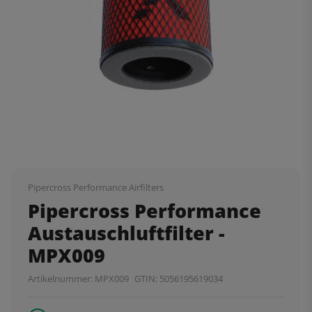
Pipercross Performance Airfilters
Pipercross Performance
Austauschluftfilter -
MPX009
Artikelnummer:
MPX009
GTIN:
5056195619034