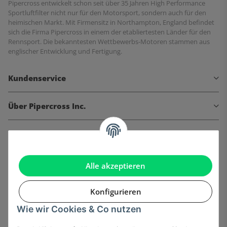
Pipercross entwickelt schon seit über 35 Jahren High Performance
Sportluftfilter nicht nur für den Motorsport, sondern auch für den
heimischen Markt. Mit Firmensitz in Northampton, England befindet
sich die Firma Pipercross in einem der etabliertesten Länder für den
Rennsport. Die bekanntesten Wettbewerbs-Motoren stammen aus
englischer Entwicklung und Fertigung.
Kundenservice
Über Pipercross Inc.
Informationen
Gesetzliche Informationen
Alle akzeptieren
Konfigurieren
Wie wir Cookies & Co nutzen
Onlinehandel basiert auf Vertrauen: