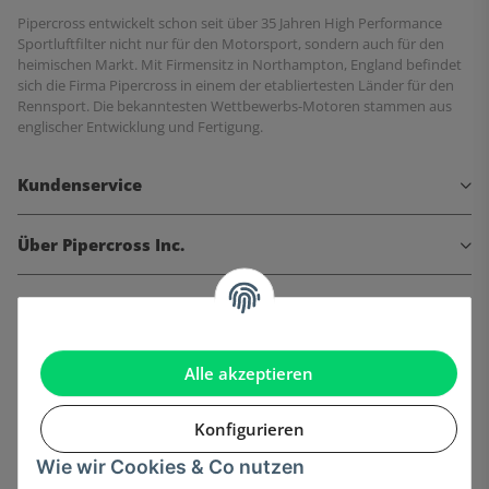
Pipercross entwickelt schon seit über 35 Jahren High Performance
Sportluftfilter nicht nur für den Motorsport, sondern auch für den
heimischen Markt. Mit Firmensitz in Northampton, England befindet
sich die Firma Pipercross in einem der etabliertesten Länder für den
Rennsport. Die bekanntesten Wettbewerbs-Motoren stammen aus
englischer Entwicklung und Fertigung.
Kundenservice
Über Pipercross Inc.
Informationen
Gesetzliche Informationen
Alle akzeptieren
Konfigurieren
Wie wir Cookies & Co nutzen