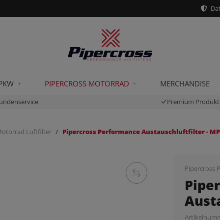
Dat
 PKW
PIPERCROSS MOTORRAD
MERCHANDISE
undenservice
Premium Produkt
otorrad Luftfilter
Pipercross Performance Austauschluftfilter - M
Pipercross P
Pipe
Austa
Artikelnum