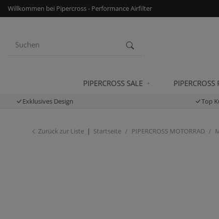
Willkommen bei Pipercross - Performance Airfilter
PIPERCROSS SALE
PIPERCROSS
Exklusives Design
Top K
Zurück zur Liste
Startseite
PIPERCROSS MOTORRAD
M