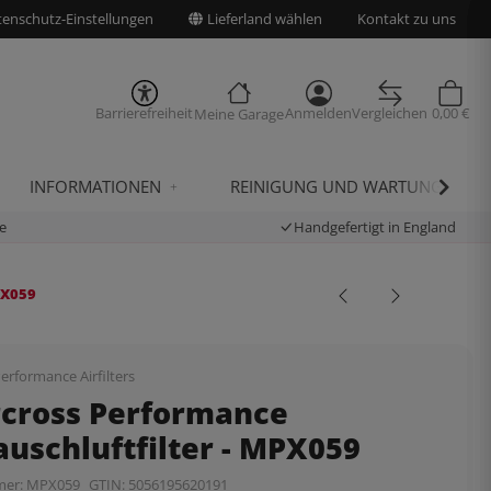
enschutz-Einstellungen
Lieferland wählen
Kontakt zu uns
Barrierefreiheit
Anmelden
Vergleichen
0,00 €
Meine Garage
INFORMATIONEN
REINIGUNG UND WARTUNG
e
Handgefertigt in England
PX059
erformance Airfilters
rcross Performance
uschluftfilter - MPX059
mer:
MPX059
GTIN:
5056195620191