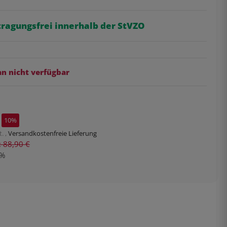
tragungsfrei innerhalb der StVZO
 nicht verfügbar
10%
. ,
Versandkostenfreie Lieferung
s: 88,90 €
%