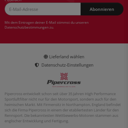
Abonnieren
Newsletter Abonnieren
Mit dem Eintragen deiner E-Mail stimmst du unseren
Datenschutzbestimmungen
zu.
Lieferland wählen
Datenschutz-Einstellungen
Pipercross entwickelt schon seit über 35 Jahren High Performance
Sportluftfilter nicht nur für den Motorsport, sondern auch für den
heimischen Markt. Mit Firmensitz in Northampton, England befindet
sich die Firma Pipercross in einem der etabliertesten Länder für den
Rennsport. Die bekanntesten Wettbewerbs-Motoren stammen aus
englischer Entwicklung und Fertigung.