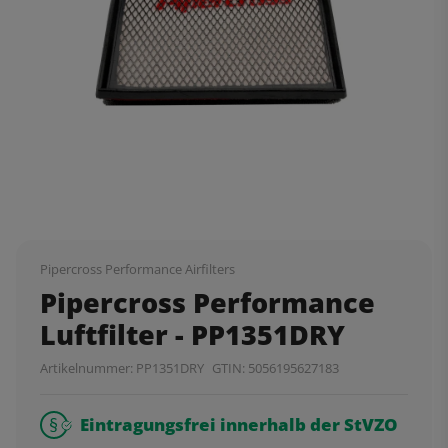
Pipercross Performance Airfilters
Pipercross Performance
Luftfilter - PP1351DRY
Artikelnummer:
PP1351DRY
GTIN:
5056195627183
Eintragungsfrei innerhalb der StVZO