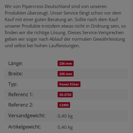
Wir von Pipercross Deutschland sind von unseren
Produkten überzeugt. Unser Service fängt schon vor dem
Kauf mit einer guten Beratung an. Sollte nach dem Kauf
unserer Produkte trotzdem etwas nicht in Ordnung sein, so
finden wir die richtige Lösung. Dieses Service-Versprechen
geben wir sogar nach Ablauf der normalen Gewährleistung
und selbst bei hohen Laufleistungen.
Länge:
Produkteigenschaft
Wert
236 mm
Breite:
235 mm
Typ:
Panel Filter
Referenz 1:
33-2733
Referenz 2:
C2493
Versandgewicht:
0,40 kg
Artikelgewicht:
0,40
kg