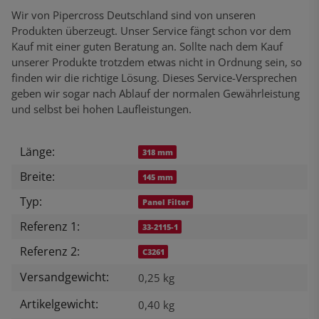
Wir von Pipercross Deutschland sind von unseren
Produkten überzeugt. Unser Service fängt schon vor dem
Kauf mit einer guten Beratung an. Sollte nach dem Kauf
unserer Produkte trotzdem etwas nicht in Ordnung sein, so
finden wir die richtige Lösung. Dieses Service-Versprechen
geben wir sogar nach Ablauf der normalen Gewährleistung
und selbst bei hohen Laufleistungen.
Länge:
Produkteigenschaft
Wert
318 mm
Breite:
145 mm
Typ:
Panel Filter
Referenz 1:
33-2115-1
Referenz 2:
C3261
Versandgewicht:
0,25 kg
Artikelgewicht:
0,40
kg