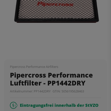
Pipercross Performance Airfilters
Pipercross Performance
Luftfilter - PP1442DRY
Artikelnummer:
PP1442DRY
GTIN:
5056195628463
Eintragungsfrei innerhalb der StVZO