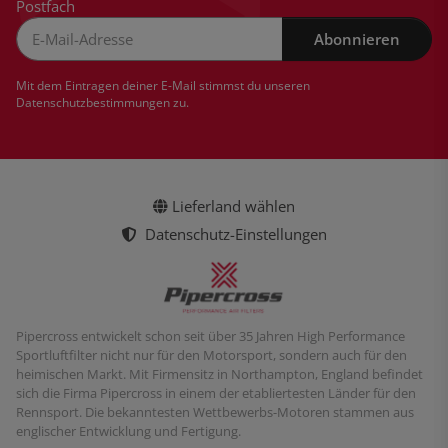
Postfach
Abonnieren
Newsletter Abonnieren
Mit dem Eintragen deiner E-Mail stimmst du unseren
Datenschutzbestimmungen
zu.
Lieferland wählen
Datenschutz-Einstellungen
Pipercross entwickelt schon seit über 35 Jahren High Performance
Sportluftfilter nicht nur für den Motorsport, sondern auch für den
heimischen Markt. Mit Firmensitz in Northampton, England befindet
sich die Firma Pipercross in einem der etabliertesten Länder für den
Rennsport. Die bekanntesten Wettbewerbs-Motoren stammen aus
englischer Entwicklung und Fertigung.