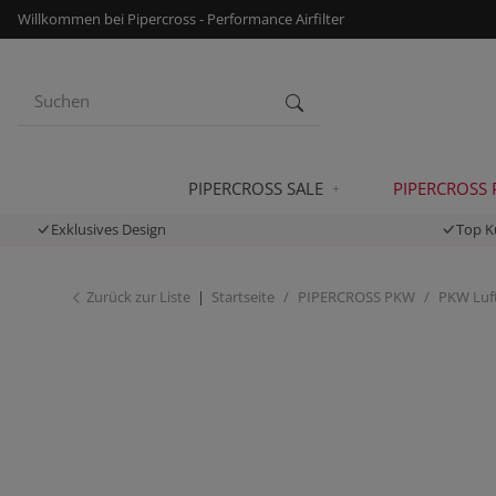
Willkommen bei Pipercross - Performance Airfilter
PIPERCROSS SALE
PIPERCROSS
Exklusives Design
Top K
Zurück zur Liste
Startseite
PIPERCROSS PKW
PKW Luft