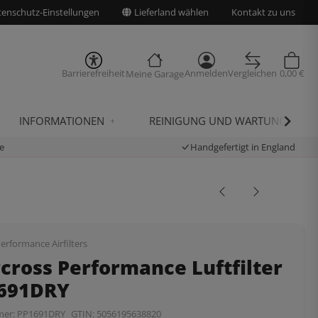
enschutz-Einstellungen
Lieferland wählen
Kontakt zu uns
Barrierefreiheit
Anmelden
Vergleichen
0,00 €
Meine Garage
INFORMATIONEN
REINIGUNG UND WARTUNG
e
Handgefertigt in England
erformance Airfilters
cross Performance Luftfilter
1691DRY
mer:
PP1691DRY
GTIN:
5056195638820