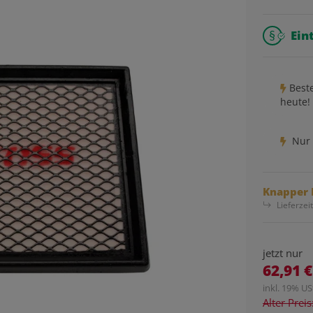
Ein
Best
heute!
Nur 
Knapper 
Lieferzei
jetzt nur
62,91 €
inkl. 19% USt
Alter Prei