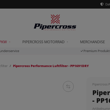
Dat
 PKW
PIPERCROSS MOTORRAD
MERCHANDISE
undenservice
Premium Produkt
filter
Pipercross Performance Luftfilter - PP1691DRY
Pipercross P
Piper
- PP
Artikelnum