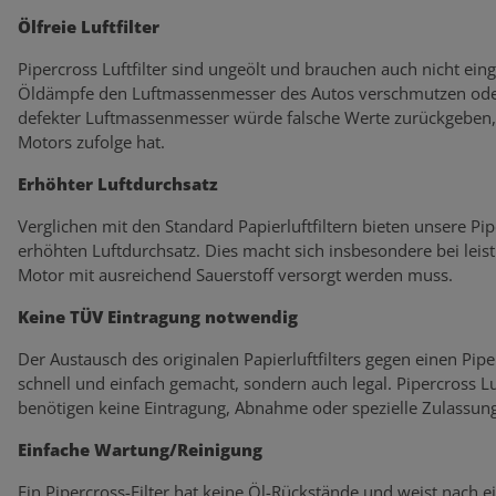
Ölfreie Luftfilter
Pipercross Luftfilter sind ungeölt und brauchen auch nicht eing
Öldämpfe den Luftmassenmesser des Autos verschmutzen oder
defekter Luftmassenmesser würde falsche Werte zurückgeben, 
Motors zufolge hat.
Erhöhter Luftdurchsatz
Verglichen mit den Standard Papierluftfiltern bieten unsere Pi
erhöhten Luftdurchsatz. Dies macht sich insbesondere bei lei
Motor mit ausreichend Sauerstoff versorgt werden muss.
Keine TÜV Eintragung notwendig
Der Austausch des originalen Papierluftfilters gegen einen Piperc
schnell und einfach gemacht, sondern auch legal. Pipercross L
benötigen keine Eintragung, Abnahme oder spezielle Zulassung
Einfache Wartung/Reinigung
Ein Pipercross-Filter hat keine Öl-Rückstände und weist nach 