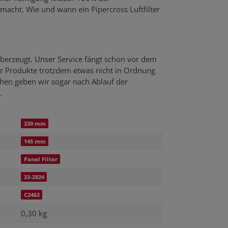
emacht. Wie und wann ein Pipercross Luftfilter
berzeugt. Unser Service fängt schon vor dem
er Produkte trotzdem etwas nicht in Ordnung
echen geben wir sogar nach Ablauf der
.
230 mm
145 mm
Panel Filter
33-2824
C2463
0,30 kg