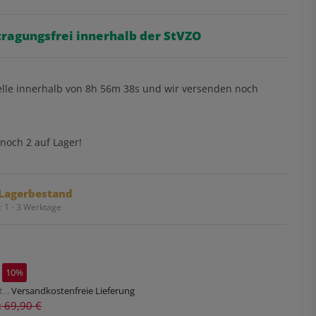
tragungsfrei innerhalb der StVZO
elle innerhalb von
8h
56m
37s
und wir versenden noch
noch 2 auf Lager!
Lagerbestand
t:
1 - 3 Werktage
10%
. ,
Versandkostenfreie Lieferung
s: 69,90 €