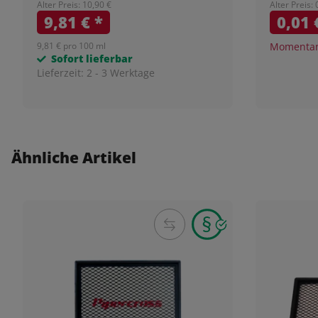
Alter Preis: 10,90 €
Alter Preis: 
9,81 €
*
0,01
9,81 € pro 100 ml
Momentan 
Sofort lieferbar
Lieferzeit:
2 - 3 Werktage
Ähnliche Artikel