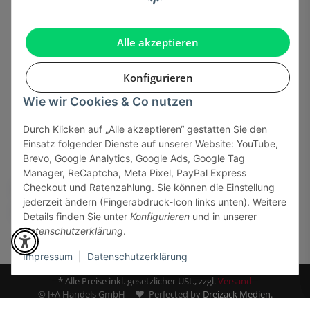
Gesetzliche Informationen
Alle akzeptieren
Konfigurieren
Wie wir Cookies & Co nutzen
Onlinehandel basiert auf Vertrauen:
Durch Klicken auf „Alle akzeptieren“ gestatten Sie den
Einsatz folgender Dienste auf unserer Website: YouTube,
Sicher bezahlen via:
Brevo, Google Analytics, Google Ads, Google Tag
Manager, ReCaptcha, Meta Pixel, PayPal Express
Checkout und Ratenzahlung. Sie können die Einstellung
jederzeit ändern (Fingerabdruck-Icon links unten). Weitere
Details finden Sie unter
Konfigurieren
und in unserer
Datenschutzerklärung
.
Impressum
|
Datenschutzerklärung
* Alle Preise inkl. gesetzlicher USt., zzgl.
Versand
© J+A Handels GmbH
Perfected by
Dreizack Medien.