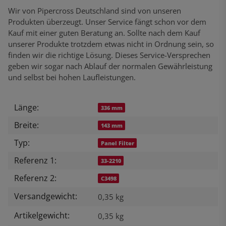
Wir von Pipercross Deutschland sind von unseren
Produkten überzeugt. Unser Service fängt schon vor dem
Kauf mit einer guten Beratung an. Sollte nach dem Kauf
unserer Produkte trotzdem etwas nicht in Ordnung sein, so
finden wir die richtige Lösung. Dieses Service-Versprechen
geben wir sogar nach Ablauf der normalen Gewährleistung
und selbst bei hohen Laufleistungen.
Länge:
Produkteigenschaft
Wert
336 mm
Breite:
143 mm
Typ:
Panel Filter
Referenz 1:
33-2210
Referenz 2:
C3498
Versandgewicht:
0,35 kg
Artikelgewicht:
0,35
kg