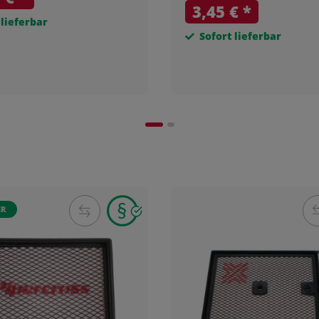
3,45 €
*
 lieferbar
Sofort lieferbar
ER