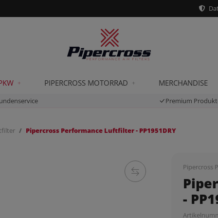
Dat
 PKW
PIPERCROSS MOTORRAD
MERCHANDISE
undenservice
Premium Produkt
filter
Pipercross Performance Luftfilter - PP1951DRY
Pipercross P
Piper
- PP
Artikelnum