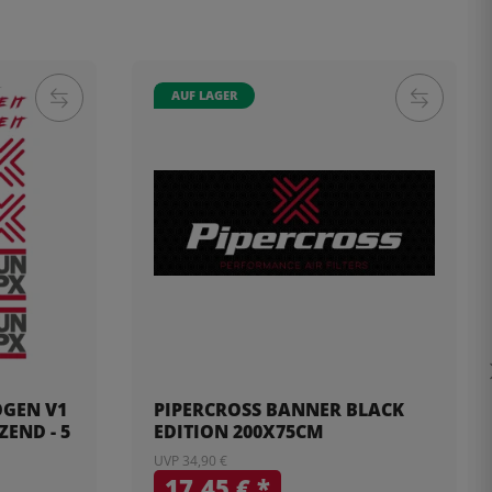
AUF LAGER
OGEN V1
PIPERCROSS BANNER BLACK
END - 5
EDITION 200X75CM
UVP 34,90 €
17,45 €
*