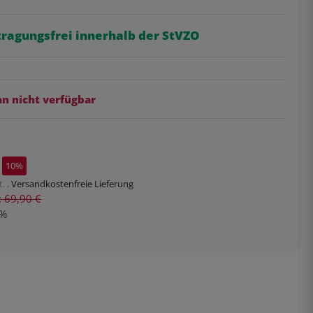
tragungsfrei innerhalb der StVZO
 nicht verfügbar
10%
. ,
Versandkostenfreie Lieferung
s: 69,90 €
%