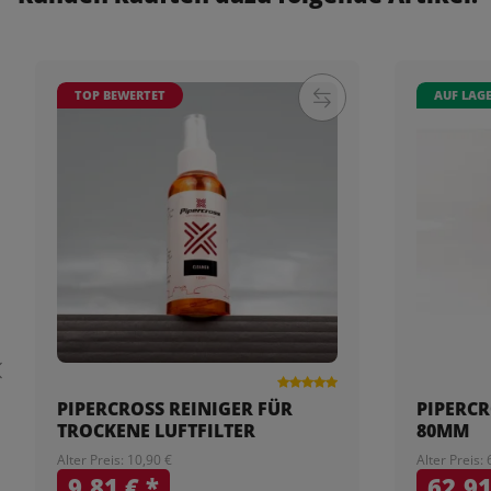
TOP BEWERTET
AUF LAG
PIPERCROSS REINIGER FÜR
PIPERCR
TROCKENE LUFTFILTER
80MM
Alter Preis: 10,90 €
Alter Preis:
9,81 €
*
62,9