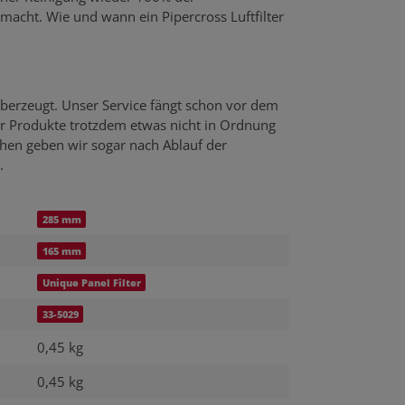
emacht. Wie und wann ein Pipercross Luftfilter
berzeugt. Unser Service fängt schon vor dem
er Produkte trotzdem etwas nicht in Ordnung
echen geben wir sogar nach Ablauf der
.
285 mm
165 mm
Unique Panel Filter
33-5029
0,45 kg
0,45
kg