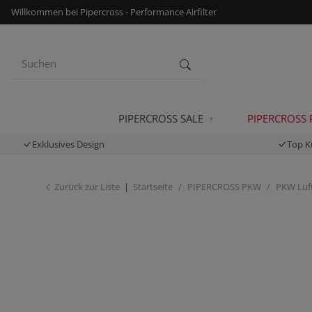
Willkommen bei Pipercross - Performance Airfilter
PIPERCROSS SALE
PIPERCROSS
Exklusives Design
Top K
Zurück zur Liste
Startseite
PIPERCROSS PKW
PKW Luft