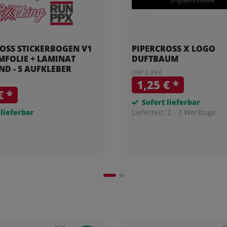
OSS STICKERBOGEN V1
PIPERCROSS X LOGO
MFOLIE + LAMINAT
DUFTBAUM
D - 5 AUFKLEBER
UVP 2,49 €
1,25 €
*
 €
*
Sofort lieferbar
 lieferbar
Lieferzeit:
2 - 3 Werktage