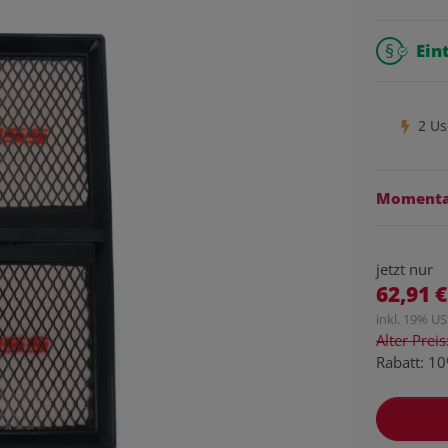
Ein
2 Us
Momentan
jetzt nur
62,91 €
inkl. 19% USt
Alter Prei
Rabatt:
10