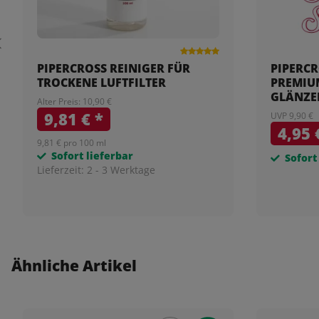
PIPERCROSS REINIGER FÜR
PIPERCR
TROCKENE LUFTFILTER
PREMIU
GLÄNZEN
Alter Preis: 10,90 €
9,81 €
*
UVP 9,90 €
4,95
9,81 € pro 100 ml
Sofort lieferbar
Sofort
Lieferzeit:
2 - 3 Werktage
Ähnliche Artikel