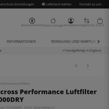
enschutz-Einstellungen
Lieferland wählen
Kontakt zu uns
Barrierefreiheit
Anmelden
Vergleichen
0,00 €
Meine Garage
INFORMATIONEN
REINIGUNG UND WARTUNG
e
Handgefertigt in England
erformance Airfilters
cross Performance Luftfilter
2000DRY
mer:
PP2000DRY
GTIN:
5056195600131