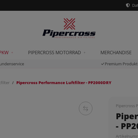
Dat
 PKW
PIPERCROSS MOTORRAD
MERCHANDISE
undenservice
Premium Produkt
filter
Pipercross Performance Luftfilter - PP2000DRY
Pipercross P
Piper
- PP
Artikelnum