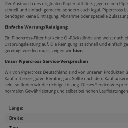
Der Austausch des originalen Papierluftfilters gegen einen Piperc
schnell und einfach gemacht, sondern auch legal. Pipercross L
benötigen keine Eintragung, Abnahme oder spezielle Zulassung
Einfache Wartung/Reinigung
Ein Pipercross-Filter hat keine Öl-Rückstände und weist nach 
Ursprungsleistung auf. Die Reinigung ist schnell und einfach g
gereinigt werden muss, zeigen wir
hier
.
Unser Pipercross Service-Versprechen
Wir von Pipercross Deutschland sind von unseren Produkten ü
Kauf mit einer guten Beratung an. Sollte nach dem Kauf unser
sein, so finden wir die richtige Lösung. Dieses Service-Verspr
normalen Gewährleistung und selbst bei hohen Laufleistungen
Länge:
Produkteigenschaft
Wert
Breite:
Typ: