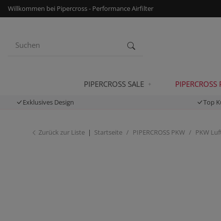
Willkommen bei Pipercross - Performance Airfilter
PIPERCROSS SALE
PIPERCROSS
Exklusives Design
Top K
Zurück zur Liste
Startseite
PIPERCROSS PKW
PKW Luft