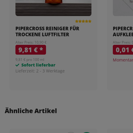
PIPERCROSS REINIGER FÜR
PIPERCR
TROCKENE LUFTFILTER
AUFKLE
Alter Preis: 10,90 €
Alter Preis: 
9,81 €
*
0,01
9,81 € pro 100 ml
Momentan 
Sofort lieferbar
Lieferzeit:
2 - 3 Werktage
Ähnliche Artikel