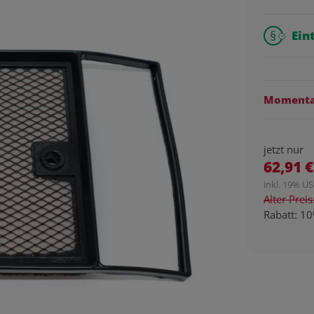
Ein
Momentan
jetzt nur
62,91 €
inkl. 19% USt
Alter Prei
Rabatt:
10