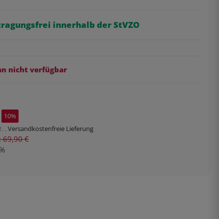
tragungsfrei innerhalb der StVZO
 nicht verfügbar
10%
. ,
Versandkostenfreie Lieferung
s: 69,90 €
%