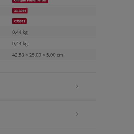
Unique Panel Filter
33-3044
C35011
0,44 kg
0,44
kg
42,50 × 25,00 × 5,00 cm