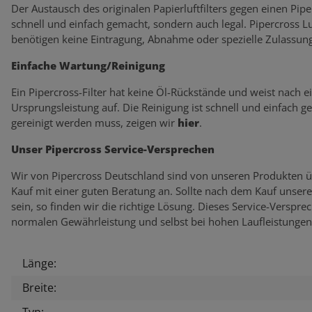
Der Austausch des originalen Papierluftfilters gegen einen Piperc
schnell und einfach gemacht, sondern auch legal. Pipercross L
benötigen keine Eintragung, Abnahme oder spezielle Zulassung
Einfache Wartung/Reinigung
Ein Pipercross-Filter hat keine Öl-Rückstände und weist nach 
Ursprungsleistung auf. Die Reinigung ist schnell und einfach g
gereinigt werden muss, zeigen wir
hier
.
Unser Pipercross Service-Versprechen
Wir von Pipercross Deutschland sind von unseren Produkten ü
Kauf mit einer guten Beratung an. Sollte nach dem Kauf unser
sein, so finden wir die richtige Lösung. Dieses Service-Verspr
normalen Gewährleistung und selbst bei hohen Laufleistungen
Länge:
Produkteigenschaft
Wert
Breite:
Typ: