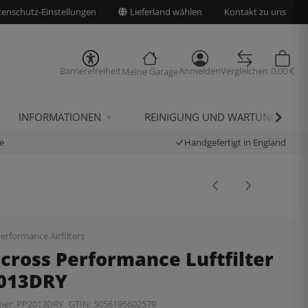
enschutz-Einstellungen
Lieferland wählen
Kontakt zu uns
Barrierefreiheit
Anmelden
Vergleichen
0,00 €
Meine Garage
INFORMATIONEN
REINIGUNG UND WARTUNG
e
Handgefertigt in England
erformance Airfilters
cross Performance Luftfilter
2013DRY
mer:
PP2013DRY
GTIN:
5056195602579