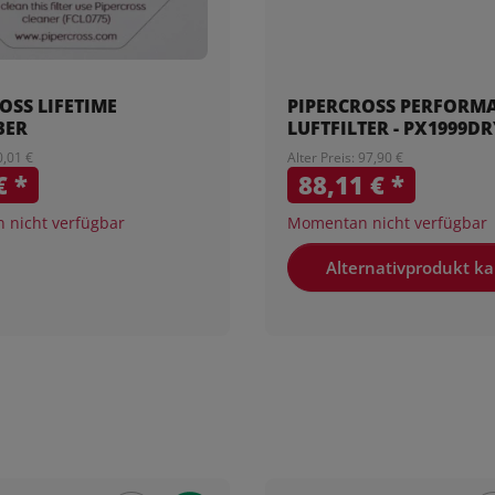
OSS LIFETIME
PIPERCROSS PERFORM
BER
LUFTFILTER - PX1999D
0,01 €
Alter Preis: 97,90 €
 €
*
88,11 €
*
nicht verfügbar
Momentan nicht verfügbar
Alternativprodukt k