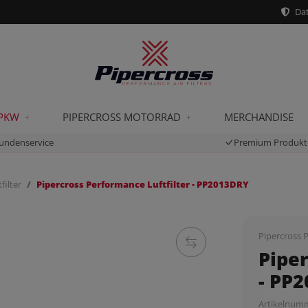
Dat
 PKW
PIPERCROSS MOTORRAD
MERCHANDISE
undenservice
Premium Produkt
filter
Pipercross Performance Luftfilter - PP2013DRY
Pipercross P
Piper
- PP
Artikelnum