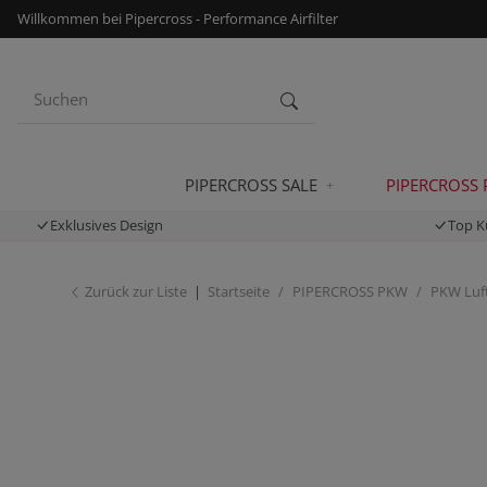
Willkommen bei Pipercross - Performance Airfilter
PIPERCROSS SALE
PIPERCROSS
Exklusives Design
Top K
Zurück zur Liste
Startseite
PIPERCROSS PKW
PKW Luft