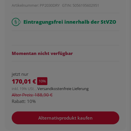
Artikelnummer:
PP2030DRY
GTIN:
5056195602951
Eintragungsfrei innerhalb der StVZO
Momentan nicht verfügbar
jetzt nur
170,01 €
10%
inkl. 19% USt. ,
Versandkostenfreie Lieferung
Alter Preis: 188,90 €
Rabatt:
10%
Alternativprodukt kaufen