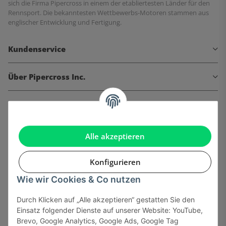
sich die Firma Pipercross in einem der etabliertesten Länder für den
Rennsport. Die bekanntesten Wettbewerbs-Motoren stammen aus
englischer Entwicklung und Fertigung.
Kundenservice
Über Pipercross Inc.
Informationen
Gesetzliche Informationen
Alle akzeptieren
Konfigurieren
Wie wir Cookies & Co nutzen
Onlinehandel basiert auf Vertrauen:
Durch Klicken auf „Alle akzeptieren“ gestatten Sie den
Einsatz folgender Dienste auf unserer Website: YouTube,
Sicher bezahlen via:
Brevo, Google Analytics, Google Ads, Google Tag