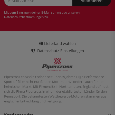
Abonnieren
Newsletter Abonnieren
Mit dem Eintragen deiner E-Mail stimmst du unseren
Datenschutzbestimmungen
zu.
Lieferland wählen
Datenschutz-Einstellungen
Pipercross entwickelt schon seit über 35 Jahren High Performance
Sportluftfilter nicht nur für den Motorsport, sondern auch für den
heimischen Markt. Mit Firmensitz in Northampton, England befindet
sich die Firma Pipercross in einem der etabliertesten Länder für den
Rennsport. Die bekanntesten Wettbewerbs-Motoren stammen aus
englischer Entwicklung und Fertigung.
Kundenservice