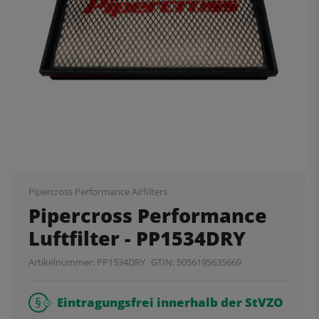
Pipercross Performance Airfilters
Pipercross Performance
Luftfilter - PP1534DRY
Artikelnummer:
PP1534DRY
GTIN:
5056195635669
Eintragungsfrei innerhalb der StVZO