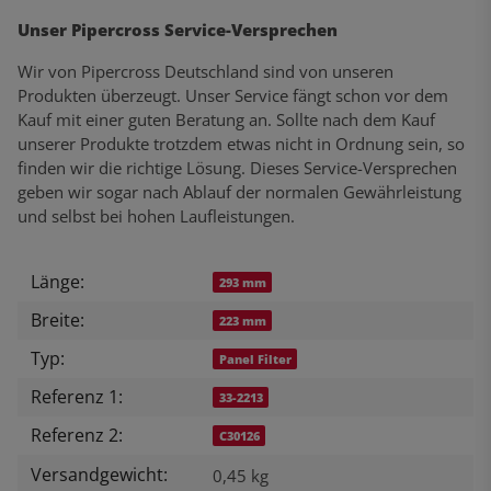
Unser Pipercross Service-Versprechen
Wir von Pipercross Deutschland sind von unseren
Produkten überzeugt. Unser Service fängt schon vor dem
Kauf mit einer guten Beratung an. Sollte nach dem Kauf
unserer Produkte trotzdem etwas nicht in Ordnung sein, so
finden wir die richtige Lösung. Dieses Service-Versprechen
geben wir sogar nach Ablauf der normalen Gewährleistung
und selbst bei hohen Laufleistungen.
Länge:
Produkteigenschaft
Wert
293 mm
Breite:
223 mm
Typ:
Panel Filter
Referenz 1:
33-2213
Referenz 2:
C30126
Versandgewicht:
0,45 kg