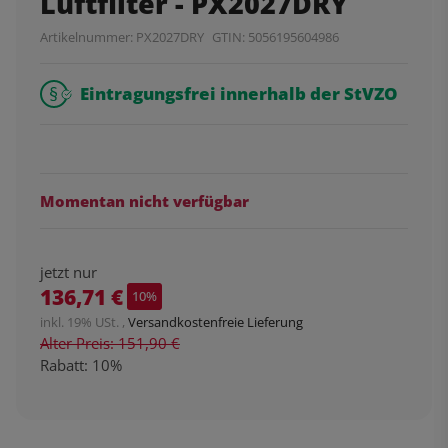
Luftfilter - PX2027DRY
Artikelnummer:
PX2027DRY
GTIN:
5056195604986
Eintragungsfrei innerhalb der StVZO
Momentan nicht verfügbar
jetzt nur
136,71 €
10%
inkl. 19% USt. ,
Versandkostenfreie Lieferung
Alter Preis: 151,90 €
Rabatt:
10%