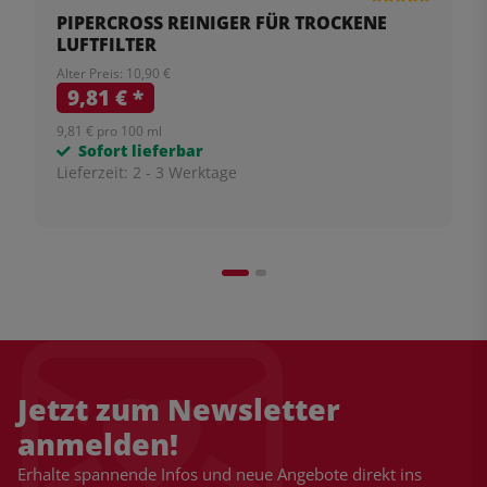
PIPERCROSS REINIGER FÜR TROCKENE
LUFTFILTER
Alter Preis: 10,90 €
9,81 €
*
9,81 € pro 100 ml
Sofort lieferbar
Lieferzeit:
2 - 3 Werktage
Jetzt zum Newsletter
anmelden!
Erhalte spannende Infos und neue Angebote direkt ins