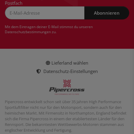
Postfach
Abonnieren
Newsletter Abonnieren
Mit dem Eintragen deiner E-Mail stimmst du unseren
Datenschutzbestimmungen
zu.
Lieferland wählen
Datenschutz-Einstellungen
Pipercross entwickelt schon seit über 35 Jahren High Performance
Sportluftfilter nicht nur für den Motorsport, sondern auch für den
heimischen Markt. Mit Firmensitz in Northampton, England befindet
sich die Firma Pipercross in einem der etabliertesten Länder für den
Rennsport. Die bekanntesten Wettbewerbs-Motoren stammen aus
englischer Entwicklung und Fertigung.