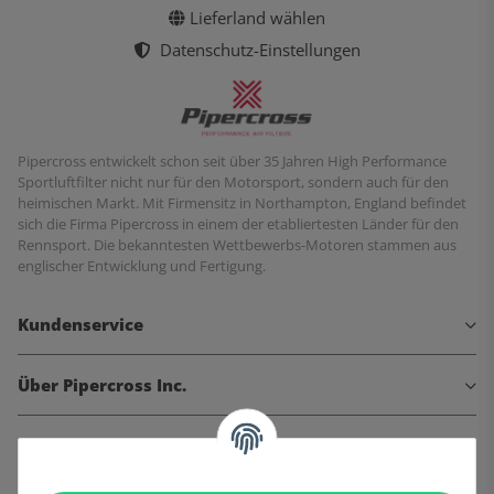
Lieferland wählen
Datenschutz-Einstellungen
Pipercross entwickelt schon seit über 35 Jahren High Performance
Sportluftfilter nicht nur für den Motorsport, sondern auch für den
heimischen Markt. Mit Firmensitz in Northampton, England befindet
sich die Firma Pipercross in einem der etabliertesten Länder für den
Rennsport. Die bekanntesten Wettbewerbs-Motoren stammen aus
englischer Entwicklung und Fertigung.
Kundenservice
Über Pipercross Inc.
Informationen