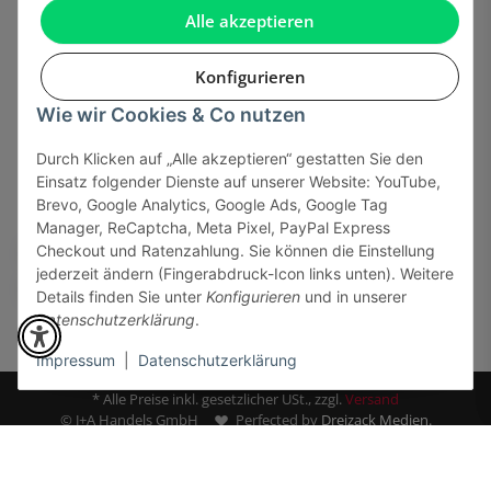
Gesetzliche Informationen
Alle akzeptieren
Konfigurieren
Wie wir Cookies & Co nutzen
Onlinehandel basiert auf Vertrauen:
Durch Klicken auf „Alle akzeptieren“ gestatten Sie den
Einsatz folgender Dienste auf unserer Website: YouTube,
Sicher bezahlen via:
Brevo, Google Analytics, Google Ads, Google Tag
Manager, ReCaptcha, Meta Pixel, PayPal Express
Checkout und Ratenzahlung. Sie können die Einstellung
jederzeit ändern (Fingerabdruck-Icon links unten). Weitere
Details finden Sie unter
Konfigurieren
und in unserer
Datenschutzerklärung
.
Impressum
|
Datenschutzerklärung
* Alle Preise inkl. gesetzlicher USt., zzgl.
Versand
© J+A Handels GmbH
Perfected by
Dreizack Medien.
Simple Cross T-Shirt
Powered by
JTL-Shop