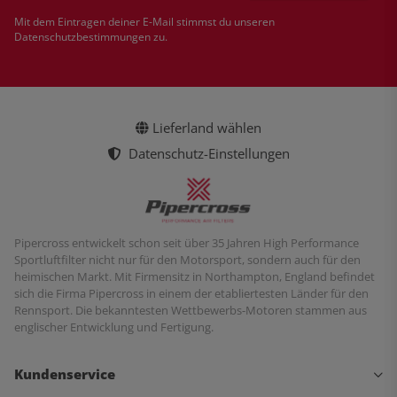
Newsletter Abonnieren
Mit dem Eintragen deiner E-Mail stimmst du unseren
Datenschutzbestimmungen
zu.
Lieferland wählen
Datenschutz-Einstellungen
Pipercross entwickelt schon seit über 35 Jahren High Performance
Sportluftfilter nicht nur für den Motorsport, sondern auch für den
heimischen Markt. Mit Firmensitz in Northampton, England befindet
sich die Firma Pipercross in einem der etabliertesten Länder für den
Rennsport. Die bekanntesten Wettbewerbs-Motoren stammen aus
englischer Entwicklung und Fertigung.
Kundenservice