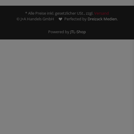
* Alle Preise inkl. gesetzlicher USt., zzgl.
Versand
© J+A Handels GmbH
Perfected by
Dreizack Medien.
Powered by
JTL-Shop