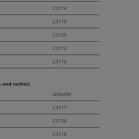
C3114
C3115
C3125
C3113
C3116
s und rechts)
ArtikelNr.
C3117
C3126
C3118