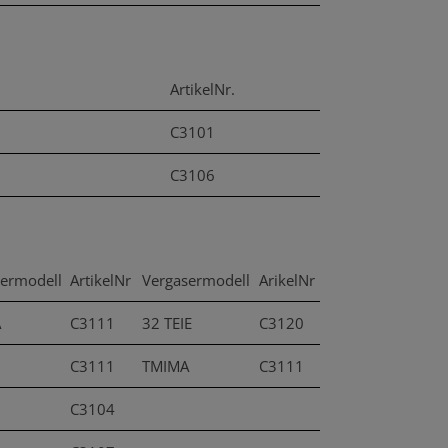
ArtikelNr.
C3101
C3106
sermodell
ArtikelNr
Vergasermodell
ArikelNr
A
C3111
32 TEIE
C3120
C3111
TMIMA
C3111
C3104