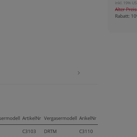
inkl. 19% USt
Alter Prei
Rabatt:
10
sermodell
ArtikelNr
Vergasermodell
ArikelNr
C3103
DRTM
C3110