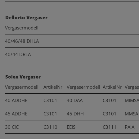
Dellorto Vergaser
Vergasermodell
40/46/48 DHLA
40/44 DRLA
Solex Vergaser
Vergasermodell
ArtikelNr.
Vergasermodell
ArtikelNr
Verga
40 ADDHE
C3101
40 DAA
C3101
MIMS
45 ADDHE
C3101
45 DHH
C3101
MMSA
30 CIC
C3110
EEIS
C3111
PAIA