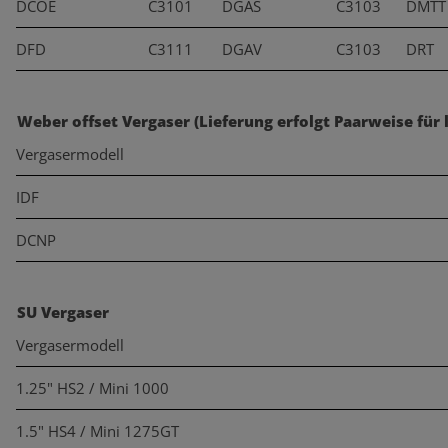
DCOE
C3101
DGAS
C3103
DMTT
DFD
C3111
DGAV
C3103
DRT
Weber offset Vergaser (Lieferung erfolgt Paarweise für 
Vergasermodell
IDF
DCNP
SU Vergaser
Vergasermodell
1.25" HS2 / Mini 1000
1.5" HS4 / Mini 1275GT