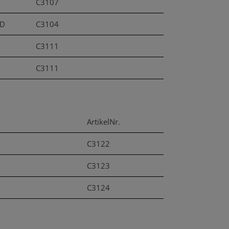
C3107
ID
C3104
C3111
C3111
ArtikelNr.
C3122
C3123
C3124