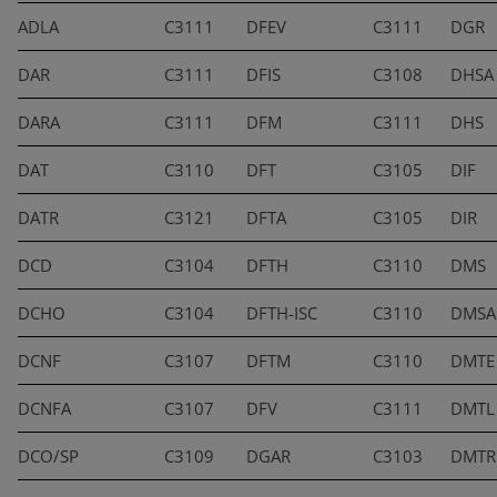
ADLA
C3111
DFEV
C3111
DGR
DAR
C3111
DFIS
C3108
DHSA
DARA
C3111
DFM
C3111
DHS
DAT
C3110
DFT
C3105
DIF
DATR
C3121
DFTA
C3105
DIR
DCD
C3104
DFTH
C3110
DMS
DCHO
C3104
DFTH-ISC
C3110
DMSA
DCNF
C3107
DFTM
C3110
DMTE
DCNFA
C3107
DFV
C3111
DMTL
DCO/SP
C3109
DGAR
C3103
DMTR