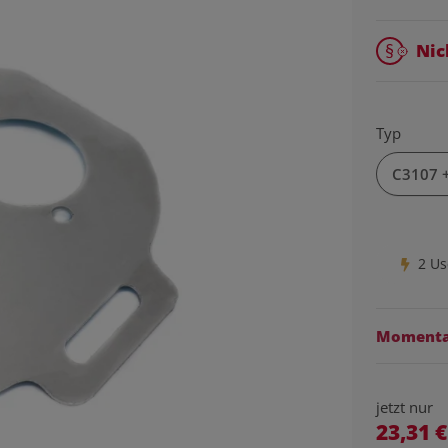
Nic
Typ
C3107
2 Us
Momentan
jetzt nur
23,31 €