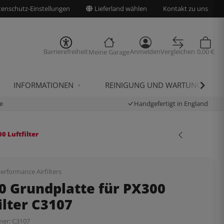
enschutz-Einstellungen
Lieferland wählen
Kontakt zu uns
Barrierefreiheit
Anmelden
Vergleichen
0,00 €
Meine Garage
INFORMATIONEN
REINIGUNG UND WARTUNG
e
Handgefertigt in England
0 Luftfilter
erformance Airfilters
0 Grundplatte für PX300
ilter C3107
mer:
C3107