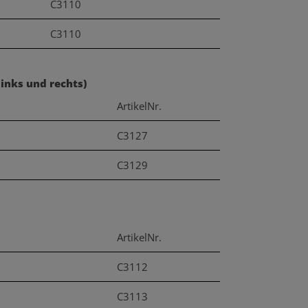
C3110
C3110
links und rechts)
ArtikelNr.
C3127
C3129
ArtikelNr.
C3112
C3113