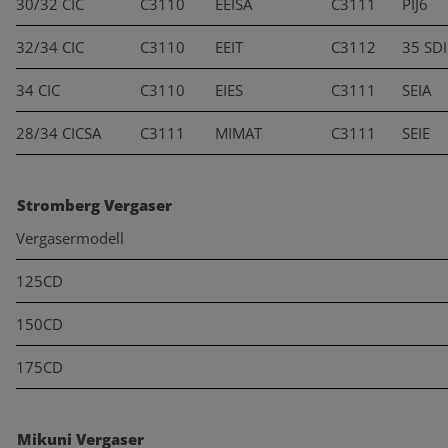
30/32 CIC
C3110
EEISA
C3111
PIJ6
32/34 CIC
C3110
EEIT
C3112
35 SD
34 CIC
C3110
EIES
C3111
SEIA
28/34 CICSA
C3111
MIMAT
C3111
SEIE
Stromberg Vergaser
Vergasermodell
125CD
150CD
175CD
Mikuni Vergaser