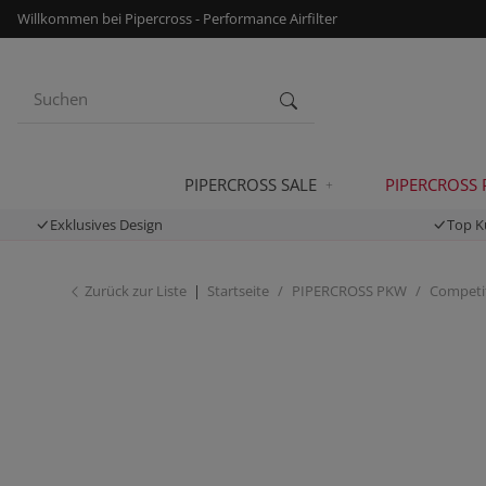
Willkommen bei Pipercross - Performance Airfilter
PIPERCROSS SALE
PIPERCROSS
Exklusives Design
Top K
Zurück zur Liste
Startseite
PIPERCROSS PKW
Competit