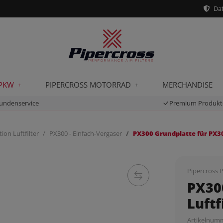
Dat
 PKW
PIPERCROSS MOTORRAD
MERCHANDISE
undenservice
Premium Produkt
ion Luftfilter
PX300 - Einfach-Vergaser
PX300 Grundplatte für PX30
Pipercross P
PX30
Luftf
Artikelnum