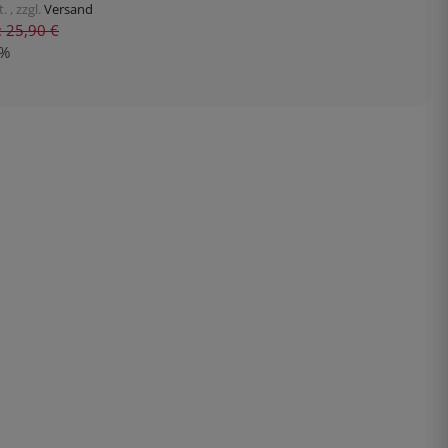
. , zzgl.
Versand
s: 25,90 €
%