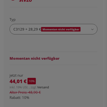
StVZO
Typ
C3129
+ 28,29 €
Momentan nicht verfügbar
Momentan nicht verfügbar
jetzt nur
44,01 €
10%
inkl. 19% USt. , zzgl.
Versand
Alter Preis: 48,90 €
Rabatt:
10%