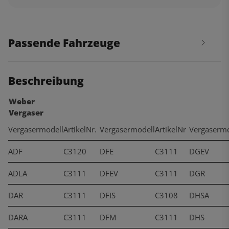
Passende Fahrzeuge
Beschreibung
Weber
Vergaser
Vergasermodell
ArtikelNr.
Vergasermodell
ArtikelNr
Vergasermo
ADF
C3120
DFE
C3111
DGEV
ADLA
C3111
DFEV
C3111
DGR
DAR
C3111
DFIS
C3108
DHSA
DARA
C3111
DFM
C3111
DHS