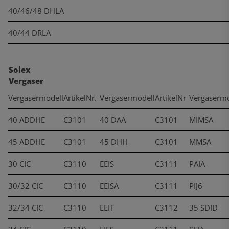
40/46/48 DHLA
40/44 DRLA
Solex
Vergaser
Vergasermodell
ArtikelNr.
Vergasermodell
ArtikelNr
Vergasermo
40 ADDHE
C3101
40 DAA
C3101
MIMSA
45 ADDHE
C3101
45 DHH
C3101
MMSA
30 CIC
C3110
EEIS
C3111
PAIA
30/32 CIC
C3110
EEISA
C3111
PIJ6
32/34 CIC
C3110
EEIT
C3112
35 SDID