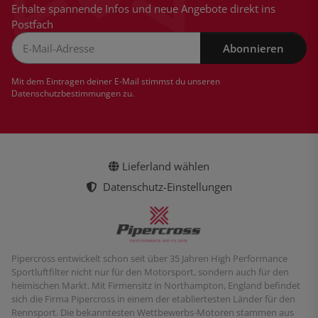
Erhalte spannende Infos und neue Angebote direkt ins
Postfach
Abonnieren
Newsletter Abonnieren
Mit dem Eintragen deiner E-Mail stimmst du unseren
Datenschutzbestimmungen
zu.
Lieferland wählen
Datenschutz-Einstellungen
Pipercross entwickelt schon seit über 35 Jahren High Performance
Sportluftfilter nicht nur für den Motorsport, sondern auch für den
heimischen Markt. Mit Firmensitz in Northampton, England befindet
sich die Firma Pipercross in einem der etabliertesten Länder für den
Rennsport. Die bekanntesten Wettbewerbs-Motoren stammen aus