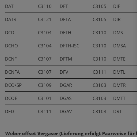
DAT
C3110
DFT
C3105
DIF
DATR
C3121
DFTA
C3105
DIR
DCD
C3104
DFTH
C3110
DMS
DCHO
C3104
DFTH-ISC
C3110
DMSA
DCNF
C3107
DFTM
C3110
DMTE
DCNFA
C3107
DFV
C3111
DMTL
DCO/SP
C3109
DGAR
C3103
DMTR
DCOE
C3101
DGAS
C3103
DMTT
DFD
C3111
DGAV
C3103
DRT
Weber offset Vergaser (Lieferung erfolgt Paarweise für 