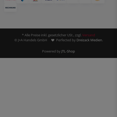
* Alle Preise inkl. gesetzlicher USt., zzgl.
Versand
© J+A Handels GmbH
Perfected by
Dreizack Medien.
Powered by
JTL-Shop