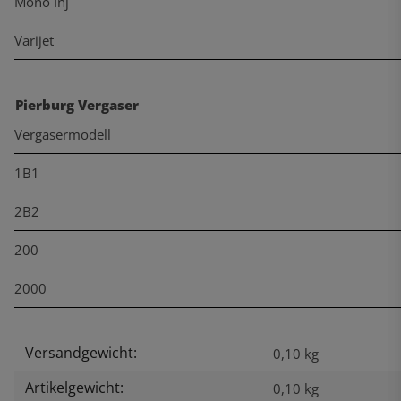
Mono Inj
Varijet
Pierburg Vergaser
Vergasermodell
1B1
2B2
200
2000
Versandgewicht:
Produkteigenschaft
Wert
0,10 kg
Artikelgewicht:
0,10
kg