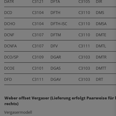
DATR
C3121
DFTA
C3105
DIR
DCD
C3104
DFTH
C3110
DMS
DCHO
C3104
DFTH-ISC
C3110
DMSA
DCNF
C3107
DFTM
C3110
DMTE
DCNFA
C3107
DFV
C3111
DMTL
DCO/SP
C3109
DGAR
C3103
DMTR
DCOE
C3101
DGAS
C3103
DMTT
DFD
C3111
DGAV
C3103
DRT
Weber offset Vergaser (Lieferung erfolgt Paarweise für 
rechts)
Vergasermodell