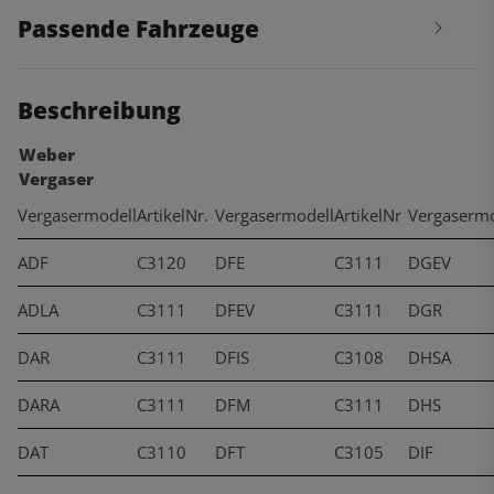
Passende Fahrzeuge
Beschreibung
Weber
Vergaser
Vergasermodell
ArtikelNr.
Vergasermodell
ArtikelNr
Vergasermo
ADF
C3120
DFE
C3111
DGEV
ADLA
C3111
DFEV
C3111
DGR
DAR
C3111
DFIS
C3108
DHSA
DARA
C3111
DFM
C3111
DHS
DAT
C3110
DFT
C3105
DIF