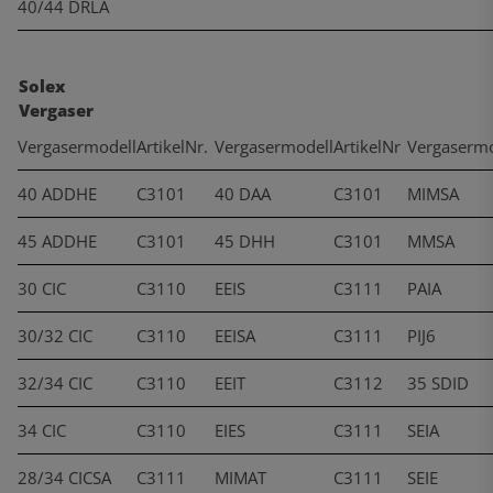
40/44 DRLA
Solex
Vergaser
Vergasermodell
ArtikelNr.
Vergasermodell
ArtikelNr
Vergasermo
40 ADDHE
C3101
40 DAA
C3101
MIMSA
45 ADDHE
C3101
45 DHH
C3101
MMSA
30 CIC
C3110
EEIS
C3111
PAIA
30/32 CIC
C3110
EEISA
C3111
PIJ6
32/34 CIC
C3110
EEIT
C3112
35 SDID
34 CIC
C3110
EIES
C3111
SEIA
28/34 CICSA
C3111
MIMAT
C3111
SEIE