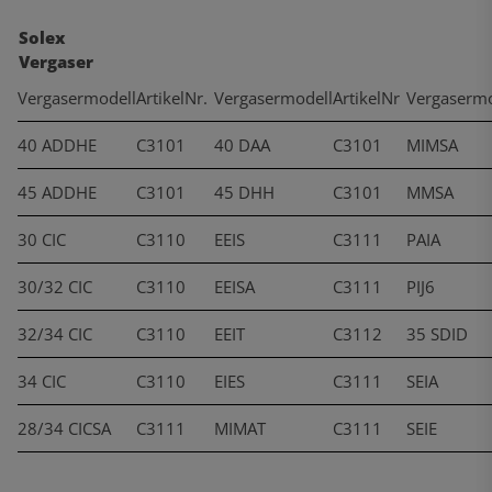
Solex
Vergaser
Vergasermodell
ArtikelNr.
Vergasermodell
ArtikelNr
Vergasermo
40 ADDHE
C3101
40 DAA
C3101
MIMSA
45 ADDHE
C3101
45 DHH
C3101
MMSA
30 CIC
C3110
EEIS
C3111
PAIA
30/32 CIC
C3110
EEISA
C3111
PIJ6
32/34 CIC
C3110
EEIT
C3112
35 SDID
34 CIC
C3110
EIES
C3111
SEIA
28/34 CICSA
C3111
MIMAT
C3111
SEIE