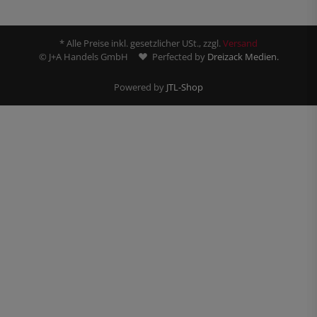
* Alle Preise inkl. gesetzlicher USt., zzgl.
Versand
© J+A Handels GmbH
Perfected by
Dreizack Medien.
Powered by
JTL-Shop