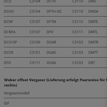
DCD
C3104
DFTH
C3110
DMS
DCHO
C3104
DFTH-ISC
C3110
DMSA
DCNF
C3107
DFTM
C3110
DMTE
DCNFA
C3107
DFV
C3111
DMTL
DCO/SP
C3109
DGAR
C3103
DMTR
DCOE
C3101
DGAS
C3103
DMTT
DFD
C3111
DGAV
C3103
DRT
Weber offset Vergaser (Lieferung erfolgt Paarweise für 
rechts)
Vergasermodell
IDF