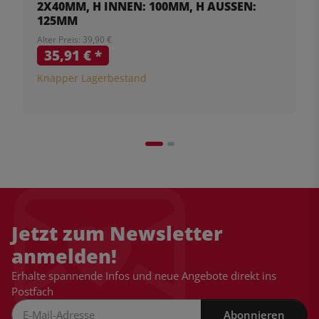
X40MM, H INNEN: 100MM, H AUSSEN: 12
5MM
Alter Preis: 39,90 €
35,91 €
*
Knapper Lagerbestand
Jetzt zum Newsletter
anmelden!
Erhalte spannende Infos und neue Angebote direkt ins
Postfach
Abonnieren