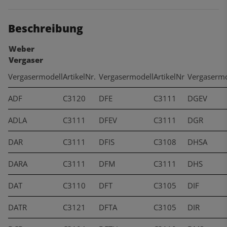
Beschreibung
Weber
Vergaser
Vergasermodell
ArtikelNr.
Vergasermodell
ArtikelNr
Vergasermo
ADF
C3120
DFE
C3111
DGEV
ADLA
C3111
DFEV
C3111
DGR
DAR
C3111
DFIS
C3108
DHSA
DARA
C3111
DFM
C3111
DHS
DAT
C3110
DFT
C3105
DIF
DATR
C3121
DFTA
C3105
DIR