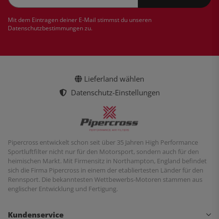
Newsletter Abonnieren
Mit dem Eintragen deiner E-Mail stimmst du unseren
Datenschutzbestimmungen
zu.
Lieferland wählen
Datenschutz-Einstellungen
Pipercross entwickelt schon seit über 35 Jahren High Performance
Sportluftfilter nicht nur für den Motorsport, sondern auch für den
heimischen Markt. Mit Firmensitz in Northampton, England befindet
sich die Firma Pipercross in einem der etabliertesten Länder für den
Rennsport. Die bekanntesten Wettbewerbs-Motoren stammen aus
englischer Entwicklung und Fertigung.
Kundenservice