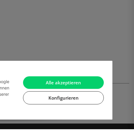
oogle
Alle akzeptieren
önnen
serer
Konfigurieren
ien.
Powered by
JTL-Shop