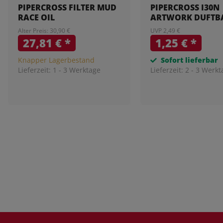
PIPERCROSS FILTER MUD
PIPERCROSS I30N
RACE OIL
ARTWORK DUFT
Alter Preis: 30,90 €
UVP 2,49 €
27,81 €
*
1,25 €
*
Knapper Lagerbestand
Sofort lieferbar
Lieferzeit:
1 - 3 Werktage
Lieferzeit:
2 - 3 Werkt