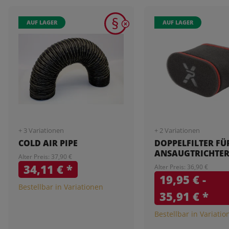
AUF LAGER
AUF LAGER
+ 3 Variationen
+ 2 Variationen
COLD AIR PIPE
DOPPELFILTER FÜ
ANSAUGTRICHTE
Alter Preis: 37,90 €
34,11 €
*
Alter Preis: 36,90 €
19,95 € -
Bestellbar in Variationen
35,91 €
*
Bestellbar in Variati