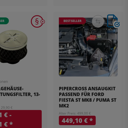
GER
BESTSELLER
ionen
LGEHÄUSE-
PIPERCROSS ANSAUGKIT
TUNGSFILTER, 13-
PASSEND FÜR FORD
FIESTA ST MK8 / PUMA ST
MK2
: 29,90 €
 € -
Alter Preis: 499,00 €
449,10 €
*
1 €
*