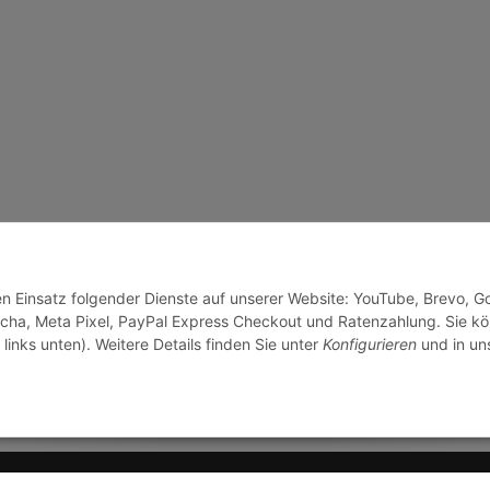
den Einsatz folgender Dienste auf unserer Website: YouTube, Brevo, G
cha, Meta Pixel, PayPal Express Checkout und Ratenzahlung. Sie k
links unten). Weitere Details finden Sie unter
Konfigurieren
und in un
© J+A Handels GmbH
Perfected by
Dreizack Med