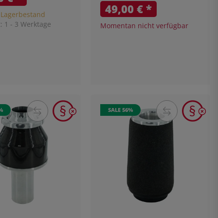
49,00 €
*
 Lagerbestand
t:
1 - 3 Werktage
Momentan nicht verfügbar
%
SALE 56%