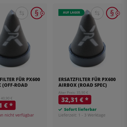
AUF LAGER
FILTER FÜR PX600
ERSATZFILTER FÜR PX600
 (OFF-ROAD
AIRBOX (ROAD SPEC)
Alter Preis: 35,90 €
32,31 €
*
: 40,90 €
1 €
*
Sofort lieferbar
 nicht verfügbar
Lieferzeit:
1 - 3 Werktage