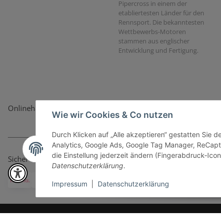
Pipercross in einem der
etabliertesten Länder für den
Rennsport. Die bekanntesten
Wettbewerbs-Motoren
stammen aus englischer
Entwicklung und Fertigung.
Onlinehandel basiert auf Vertrauen:
Wie wir Cookies & Co nutzen
Durch Klicken auf „Alle akzeptieren“ gestatten Sie 
Analytics, Google Ads, Google Tag Manager, ReCapt
die Einstellung jederzeit ändern (Fingerabdruck-Icon 
Sicher bezahlen via:
Datenschutzerklärung
.
Impressum
|
Datenschutzerklärung
* Alle Preise inkl. gesetzlicher USt., zzgl.
Versand