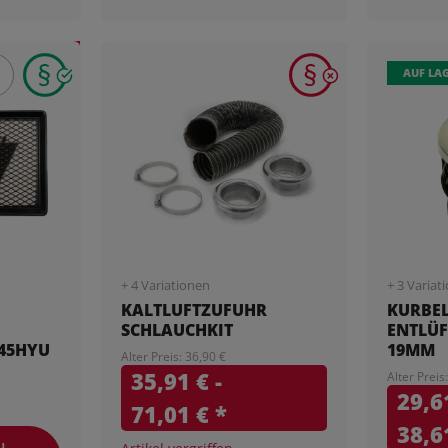
AUF LA
+ 4 Variationen
+ 3 Variat
KALTLUFTZUFUHR
KURBE
SCHLAUCHKIT
ENTLÜF
045HYU
19MM
Alter Preis: 36,90 €
35,91 € -
Alter Preis
29,61
71,01 €
*
38,6
I