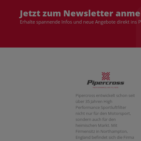
Jetzt zum Newsletter anme
Erhalte spannende Infos und neue Angebote direkt ins 
Pipercross entwickelt schon seit
über 35 Jahren High
Performance Sportluftfilter
nicht nur für den Motorsport,
sondern auch für den
heimischen Markt. Mit
Firmensitz in Northampton,
England befindet sich die Firma