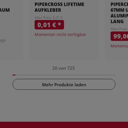
PIPERCROSS LIFETIME
PIPERC
BAUM
AUFKLEBER
67MM 
ALUMI
Alter Preis: 0,01 €
LANG
0,01 €
*
Alter Preis
Momentan nicht verfügbar
99,0
age
Momentan
20
von
725
Mehr Produkte laden