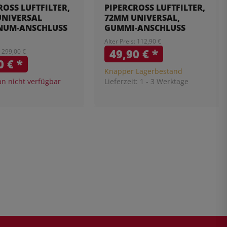
ROSS LUFTFILTER,
PIPERCROSS LUFTFILTER,
UNIVERSAL
72MM UNIVERSAL,
NUM-ANSCHLUSS
GUMMI-ANSCHLUSS
Alter Preis: 112,90 €
49,90 €
*
: 299,00 €
0 €
*
Knapper Lagerbestand
 nicht verfügbar
Lieferzeit:
1 - 3 Werktage