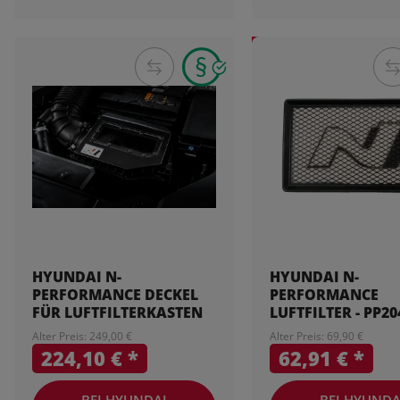
HYUNDAI N-
HYUNDAI N-
PERFORMANCE DECKEL
PERFORMANCE
FÜR LUFTFILTERKASTEN
LUFTFILTER - PP2
Alter Preis: 249,00 €
Alter Preis: 69,90 €
224,10 €
*
62,91 €
*
BEI HYUNDAI
BEI HYUNDA