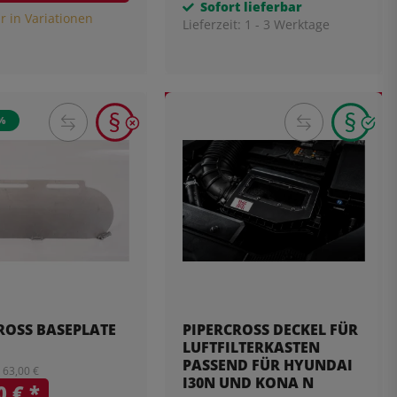
Sofort lieferbar
r in Variationen
Lieferzeit:
1 - 3 Werktage
%
ROSS BASEPLATE
PIPERCROSS DECKEL FÜR
LUFTFILTERKASTEN
PASSEND FÜR HYUNDAI
: 63,00 €
I30N UND KONA N
0 €
*