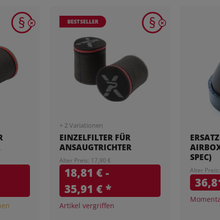
BESTSELLER
+ 2 Variationen
R
EINZELFILTER FÜR
ERSATZ
R
ANSAUGTRICHTER
AIRBOX
SPEC)
Alter Preis: 17,90 €
18,81 € -
Alter Preis
36,8
35,91 €
*
Momentan
onen
Artikel vergriffen