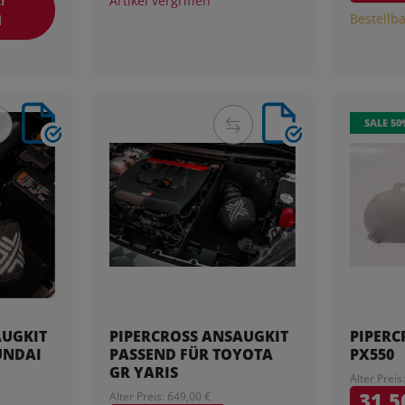
Artikel vergriffen
Bestellba
H
SALE 50
AUGKIT
PIPERCROSS ANSAUGKIT
PIPERC
UNDAI
PASSEND FÜR TOYOTA
PX550
GR YARIS
Alter Preis
31,5
Alter Preis: 649,00 €