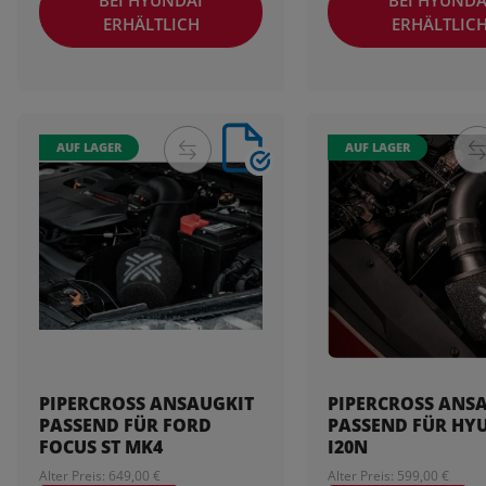
ERHÄLTLICH
ERHÄLTLIC
AUF LAGER
AUF LAGER
PIPERCROSS ANSAUGKIT
PIPERCROSS ANS
PASSEND FÜR FORD
PASSEND FÜR HY
FOCUS ST MK4
I20N
Alter Preis: 649,00 €
Alter Preis: 599,00 €