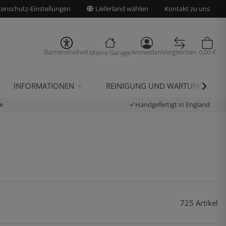
enschutz-Einstellungen
Lieferland wählen
Kontakt zu uns
Barrierefreiheit
Anmelden
Vergleichen
0,00 €
Meine Garage
INFORMATIONEN
REINIGUNG UND WARTUNG
e
Handgefertigt in England
725 Artikel