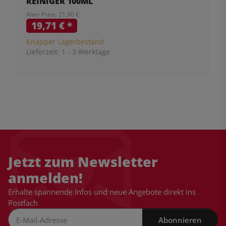
REINIGER 100ML
Alter Preis: 21,90 €
19,71 €
*
Knapper Lagerbestand
Lieferzeit:
1 - 3 Werktage
Jetzt zum Newsletter
anmelden!
Erhalte spannende Infos und neue Angebote direkt ins
Postfach
Abonnieren