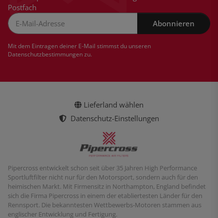
Postfach
Abonnieren
Newsletter Abonnieren
Mit dem Eintragen deiner E-Mail stimmst du unseren
Datenschutzbestimmungen
zu.
Lieferland wählen
Datenschutz-Einstellungen
Pipercross entwickelt schon seit über 35 Jahren High Performance
Sportluftfilter nicht nur für den Motorsport, sondern auch für den
heimischen Markt. Mit Firmensitz in Northampton, England befindet
sich die Firma Pipercross in einem der etabliertesten Länder für den
Rennsport. Die bekanntesten Wettbewerbs-Motoren stammen aus
englischer Entwicklung und Fertigung.