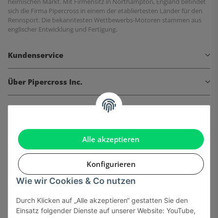
heimischen Markt. Mit Firmensitz in Northampton, England befindet
sich die Firma Pipercross in einem der etabliertesten Länder für den
Rennsport. Die bekanntesten Wettbewerbs-Motoren stammen aus
englischer Entwicklung und Fertigung.
Kundenservice
Über Pipercross Inc.
Informationen
Gesetzliche Informationen
Alle akzeptieren
Konfigurieren
Wie wir Cookies & Co nutzen
Onlinehandel basiert auf Vertrauen:
Durch Klicken auf „Alle akzeptieren“ gestatten Sie den
Einsatz folgender Dienste auf unserer Website: YouTube,
Sicher bezahlen via: