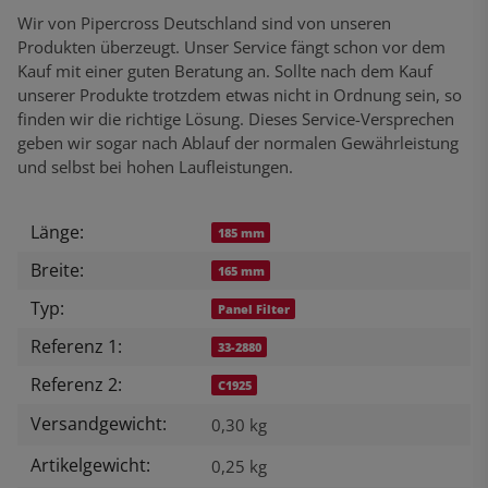
Wir von Pipercross Deutschland sind von unseren
Produkten überzeugt. Unser Service fängt schon vor dem
Kauf mit einer guten Beratung an. Sollte nach dem Kauf
unserer Produkte trotzdem etwas nicht in Ordnung sein, so
finden wir die richtige Lösung. Dieses Service-Versprechen
geben wir sogar nach Ablauf der normalen Gewährleistung
und selbst bei hohen Laufleistungen.
Länge:
Produkteigenschaft
Wert
185 mm
Breite:
165 mm
Typ:
Panel Filter
Referenz 1:
33-2880
Referenz 2:
C1925
Versandgewicht:
0,30 kg
Artikelgewicht:
0,25
kg