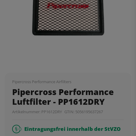
Pipercross Performance Airfilters
Pipercross Performance
Luftfilter - PP1612DRY
Artikelnummer:
PP1612DRY
GTIN:
5056195637267
Eintragungsfrei innerhalb der StVZO