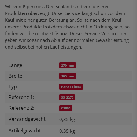
Wir von Pipercross Deutschland sind von unseren
Produkten überzeugt. Unser Service fängt schon vor dem
Kauf mit einer guten Beratung an. Sollte nach dem Kauf
unserer Produkte trotzdem etwas nicht in Ordnung sein, so
finden wir die richtige Lösung. Dieses Service-Versprechen
geben wir sogar nach Ablauf der normalen Gewährleistung
und selbst bei hohen Laufleistungen.
Länge:
Produkteigenschaft
Wert
270 mm
Breite:
165 mm
Typ:
Panel Filter
Referenz 1:
33-2270
Referenz 2:
C2851
Versandgewicht:
0,35 kg
Artikelgewicht:
0,35
kg