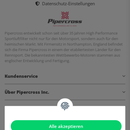
Datenschutz-Einstellungen
Pipercross entwickelt schon seit über 35 Jahren High Performance
Sportluftfilter nicht nur für den Motorsport, sondern auch für den
heimischen Markt. Mit Firmensitz in Northampton, England befindet
sich die Firma Pipercross in einem der etabliertesten Länder für den
Rennsport. Die bekanntesten Wettbewerbs-Motoren stammen aus
englischer Entwicklung und Fertigung.
Kundenservice
Über Pipercross Inc.
Informationen
Gesetzliche Informationen
Alle akzeptieren