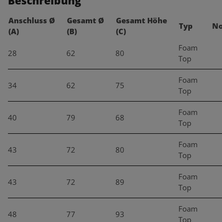
Beschreibung
Anschluss Ø
Gesamt Ø
Gesamt Höhe
Typ
No
(A)
(B)
(C)
Foam
28
62
80
Top
Foam
34
62
75
Top
Foam
40
79
68
Top
Foam
43
72
80
Top
Foam
43
72
89
Top
Foam
48
77
93
Top