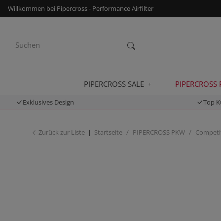
Willkommen bei Pipercross - Performance Airfilter
PIPERCROSS SALE
PIPERCROSS
Exklusives Design
Top K
Zurück zur Liste
Startseite
PIPERCROSS PKW
Competit