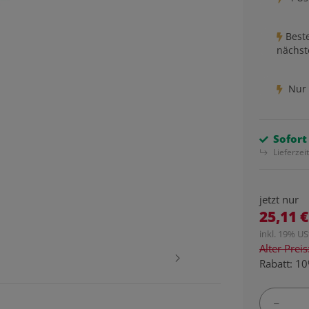
Beste
nächst
Nur 
Sofort
Lieferzei
jetzt nur
25,11 €
inkl. 19% USt
Alter Prei
Rabatt:
10