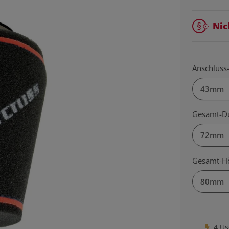
Nic
Anschlus
43mm
Gesamt-D
72mm
Gesamt-H
80mm
4 Us