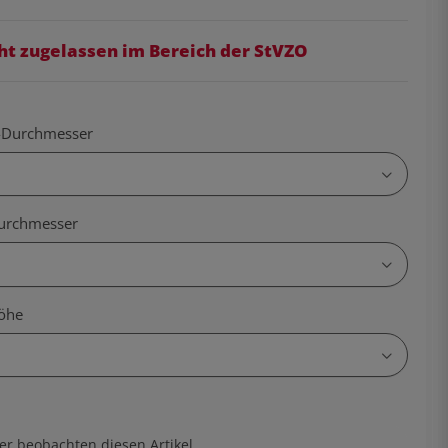
ht zugelassen im Bereich der StVZO
s-Durchmesser
urchmesser
öhe
er beobachten diesen Artikel