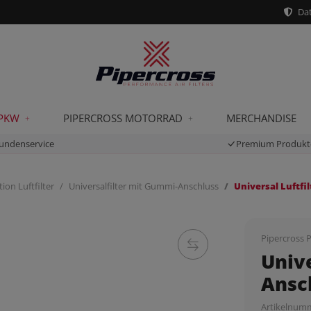
Dat
 PKW
PIPERCROSS MOTORRAD
MERCHANDISE
undenservice
Premium Produkt
ion Luftfilter
Universalfilter mit Gummi-Anschluss
Universal Luftf
Pipercross P
Unive
Ansc
Artikelnum