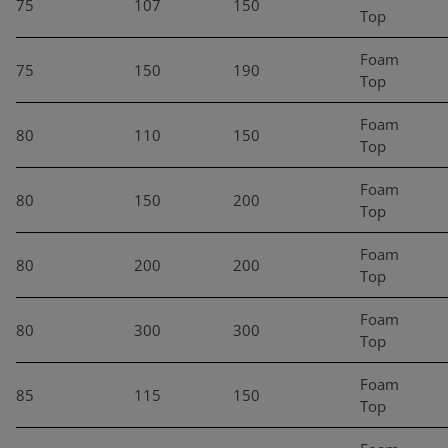
75
107
150
Top
Foam
75
150
190
Top
Foam
80
110
150
Top
Foam
80
150
200
Top
Foam
80
200
200
Top
Foam
80
300
300
Top
Foam
85
115
150
Top