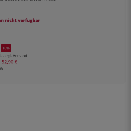
 nicht verfügbar
10%
. , zzgl.
Versand
s: 52,90 €
%