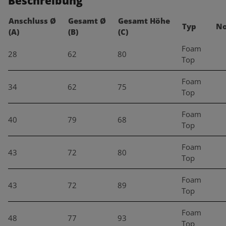
Beschreibung
Anschluss Ø
Gesamt Ø
Gesamt Höhe
Typ
No
(A)
(B)
(C)
Foam
28
62
80
Top
Foam
34
62
75
Top
Foam
40
79
68
Top
Foam
43
72
80
Top
Foam
43
72
89
Top
Foam
48
77
93
Top