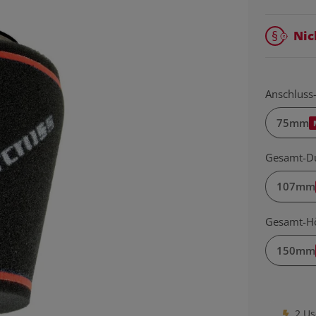
Nic
Anschlus
75mm
Gesamt-D
107mm
Gesamt-H
150mm
2 Us