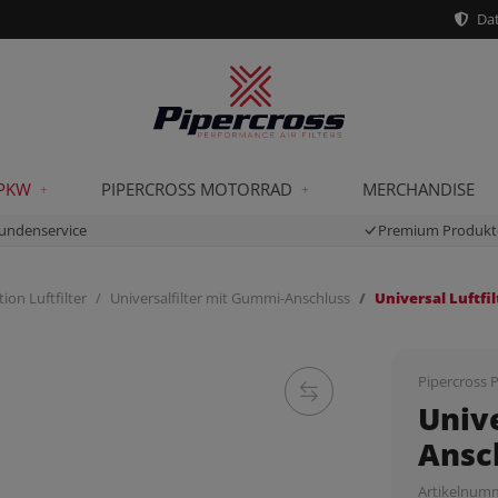
Dat
 PKW
PIPERCROSS MOTORRAD
MERCHANDISE
undenservice
Premium Produkt
ion Luftfilter
Universalfilter mit Gummi-Anschluss
Universal Luftf
Pipercross P
Unive
Ansc
Artikelnum