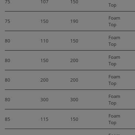
75
107
150
Top
Foam
75
150
190
Top
Foam
80
110
150
Top
Foam
80
150
200
Top
Foam
80
200
200
Top
Foam
80
300
300
Top
Foam
85
115
150
Top