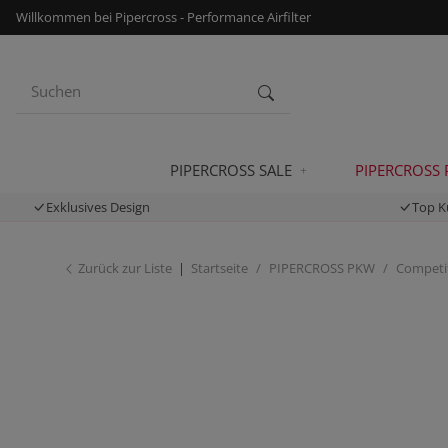
Willkommen bei Pipercross - Performance Airfilter
PIPERCROSS SALE
PIPERCROSS
Exklusives Design
Top K
Zurück zur Liste
Startseite
PIPERCROSS PKW
Competit