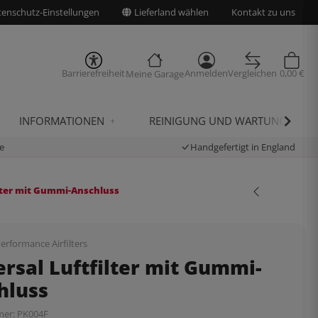
enschutz-Einstellungen
Lieferland wählen
Kontakt zu uns
Barrierefreiheit
Anmelden
Vergleichen
0,00 €
Meine Garage
INFORMATIONEN
REINIGUNG UND WARTUNG
e
Handgefertigt in England
ilter mit Gummi-Anschluss
erformance Airfilters
rsal Luftfilter mit Gummi-
hluss
mer:
PK004F