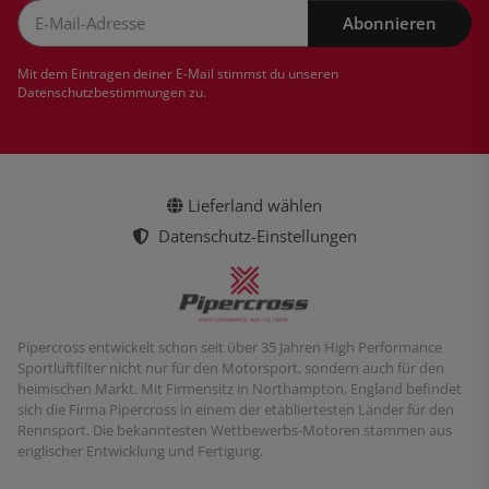
Abonnieren
Newsletter Abonnieren
Mit dem Eintragen deiner E-Mail stimmst du unseren
Datenschutzbestimmungen
zu.
Lieferland wählen
Datenschutz-Einstellungen
Pipercross entwickelt schon seit über 35 Jahren High Performance
Sportluftfilter nicht nur für den Motorsport, sondern auch für den
heimischen Markt. Mit Firmensitz in Northampton, England befindet
sich die Firma Pipercross in einem der etabliertesten Länder für den
Rennsport. Die bekanntesten Wettbewerbs-Motoren stammen aus
englischer Entwicklung und Fertigung.