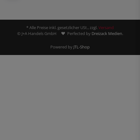
* Alle Preise inkl. gesetzlicher USt., zzgl.
Versand
© J+A Handels GmbH
Perfected by
Dreizack Medien.
Powered by
JTL-Shop