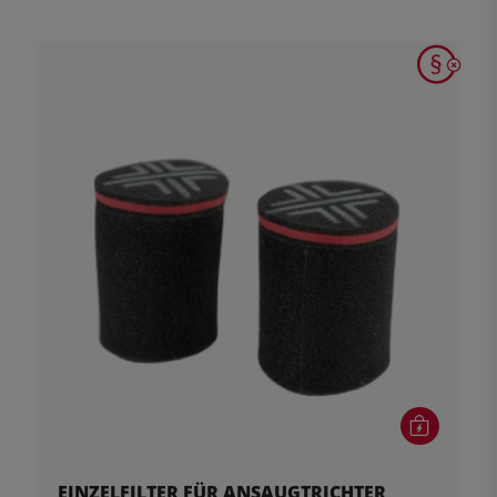
EINZELFILTER FÜR ANSAUGTRICHTER