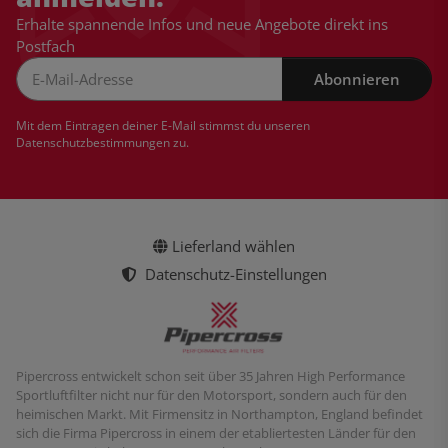
Erhalte spannende Infos und neue Angebote direkt ins
Postfach
Abonnieren
Newsletter Abonnieren
Mit dem Eintragen deiner E-Mail stimmst du unseren
Datenschutzbestimmungen
zu.
Lieferland wählen
Datenschutz-Einstellungen
Pipercross entwickelt schon seit über 35 Jahren High Performance
Sportluftfilter nicht nur für den Motorsport, sondern auch für den
heimischen Markt. Mit Firmensitz in Northampton, England befindet
sich die Firma Pipercross in einem der etabliertesten Länder für den