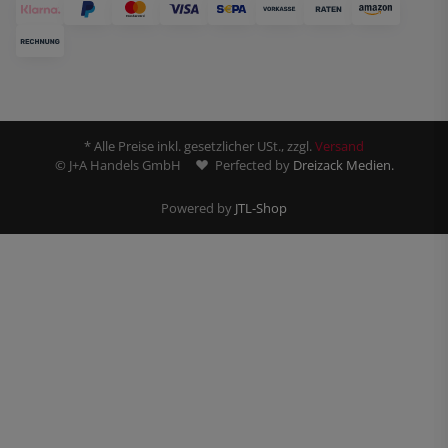
* Alle Preise inkl. gesetzlicher USt., zzgl.
Versand
© J+A Handels GmbH
Perfected by
Dreizack Medien.
Powered by
JTL-Shop