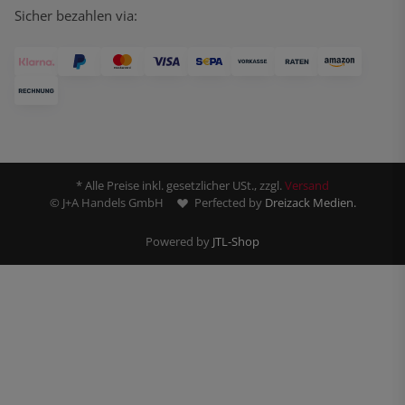
Sicher bezahlen via:
* Alle Preise inkl. gesetzlicher USt., zzgl.
Versand
© J+A Handels GmbH
Perfected by
Dreizack Medien.
Powered by
JTL-Shop