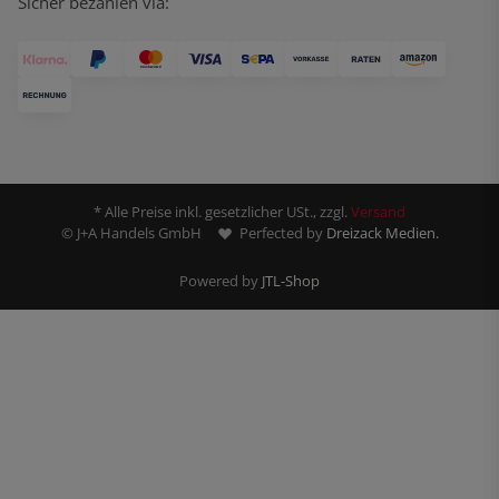
Sicher bezahlen via:
* Alle Preise inkl. gesetzlicher USt., zzgl.
Versand
© J+A Handels GmbH
Perfected by
Dreizack Medien.
Powered by
JTL-Shop